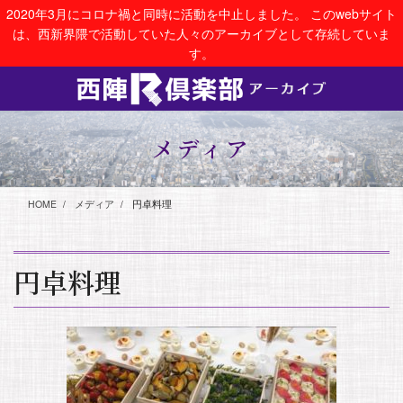
コ
ナ
2020年3月にコロナ禍と同時に活動を中止しました。 このwebサイト
ン
ビ
は、西新界隈で活動していた人々のアーカイブとして存続していま
テ
ゲ
す。
ン
ー
ツ
シ
に
ョ
移
ン
動
に
メディア
移
動
HOME
メディア
円卓料理
円卓料理