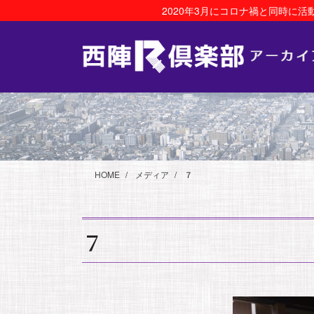
コ
ナ
2020年3月にコロナ禍と同時に
ン
ビ
テ
ゲ
ン
ー
ツ
シ
に
ョ
移
ン
動
に
移
動
HOME
メディア
７
７