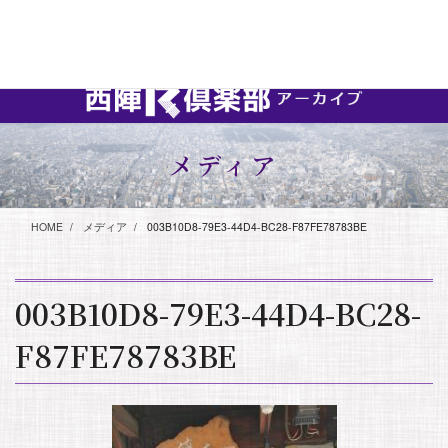
コ
ナ
2020年3月にコロナ禍と同時に活動を中止しました。 このwebサイト
ン
ビ
は、西新界隈で活動していた人々のアーカイブとして存続していま
テ
ゲ
す。
ン
ー
ツ
シ
に
ョ
移
ン
動
に
メディア
移
動
HOME
メディア
003B10D8-79E3-44D4-BC28-F87FE78783BE
003B10D8-79E3-44D4-BC28-
F87FE78783BE