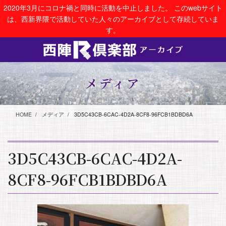
コ
ナ
2020年3月にコロナ禍と同時に活動を中止しました。 このwebサイト
ン
ビ
は、西新界隈で活動していた人々のアーカイブとして存続していま
テ
ゲ
す。
ン
ー
ツ
シ
に
ョ
移
ン
動
に
メディア
移
動
HOME
メディア
3D5C43CB-6CAC-4D2A-8CF8-96FCB1BDBD6A
3D5C43CB-6CAC-4D2A-
8CF8-96FCB1BDBD6A