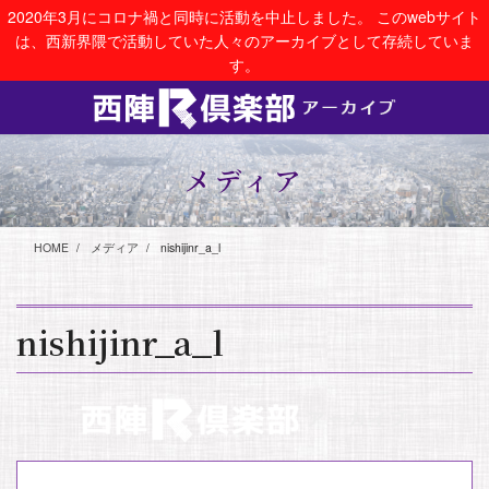
コ
ナ
2020年3月にコロナ禍と同時に活動を中止しました。 このwebサイト
ン
ビ
は、西新界隈で活動していた人々のアーカイブとして存続していま
テ
ゲ
す。
ン
ー
ツ
シ
に
ョ
移
ン
動
に
メディア
移
動
HOME
メディア
nishijinr_a_l
nishijinr_a_l